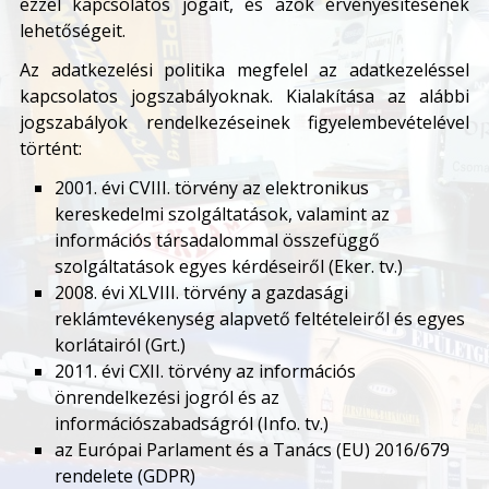
ezzel kapcsolatos jogait, és azok érvényesítésének
lehetőségeit.
Az adatkezelési politika megfelel az adatkezeléssel
kapcsolatos jogszabályoknak. Kialakítása az alábbi
jogszabályok rendelkezéseinek figyelembevételével
történt:
2001. évi CVIII. törvény az elektronikus
kereskedelmi szolgáltatások, valamint az
információs társadalommal összefüggő
szolgáltatások egyes kérdéseiről (Eker. tv.)
2008. évi XLVIII. törvény a gazdasági
reklámtevékenység alapvető feltételeiről és egyes
korlátairól (Grt.)
2011. évi CXII. törvény az információs
önrendelkezési jogról és az
információszabadságról (Info. tv.)
az Európai Parlament és a Tanács (EU) 2016/679
rendelete (GDPR)