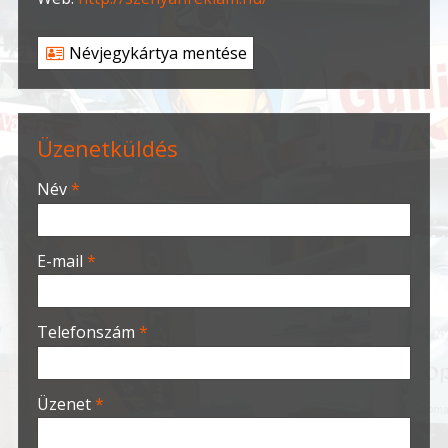
Névjegykártya mentése
Üzenetküldés
-
Név
*
-
E-mail
*
-
Telefonszám
*
-
Üzenet
*