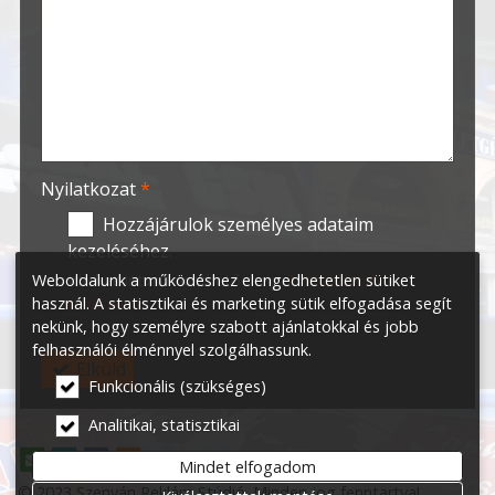
-
-
-
Nyilatkozat
*
Hozzájárulok személyes adataim
kezeléséhez.
Weboldalunk a működéshez elengedhetetlen sütiket
Ide kattintva tekinthető meg:
Adatvédelmi
használ. A statisztikai és marketing sütik elfogadása segít
nyilatkozat
.
nekünk, hogy személyre szabott ajánlatokkal és jobb
felhasználói élménnyel szolgálhassunk.
Elküld
Funkcionális (szükséges)
Analitikai, statisztikai
Mindet elfogadom
© 2023 Szenyán Reklám Stúdió. Minden jog fenntartva!