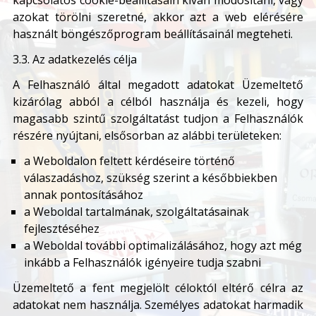
kapcsolatos cookie-beállításain kíván módosítani, vagy
azokat törölni szeretné, akkor azt a web elérésére
használt böngészőprogram beállításainál megteheti.
3.3. Az adatkezelés célja
A Felhasználó által megadott adatokat Üzemeltető
kizárólag abból a célból használja és kezeli, hogy
magasabb szintű szolgáltatást tudjon a Felhasználók
részére nyújtani, elsősorban az alábbi területeken:
a Weboldalon feltett kérdéseire történő
válaszadáshoz, szükség szerint a későbbiekben
annak pontosításához
a Weboldal tartalmának, szolgáltatásainak
fejlesztéséhez
a Weboldal további optimalizálásához, hogy azt még
inkább a Felhasználók igényeire tudja szabni
Üzemeltető a fent megjelölt céloktól eltérő célra az
adatokat nem használja. Személyes adatokat harmadik