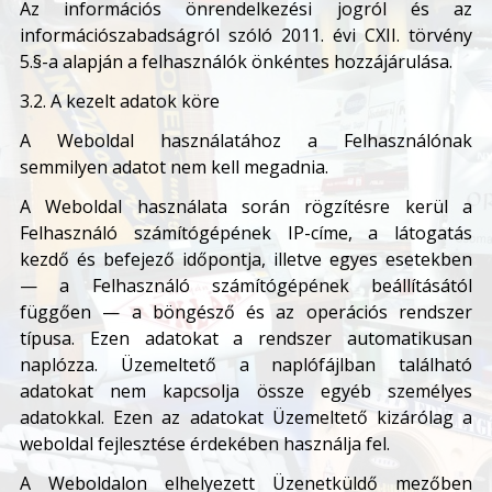
Az információs önrendelkezési jogról és az
információszabadságról szóló 2011. évi CXII. törvény
5.§-a alapján a felhasználók önkéntes hozzájárulása.
3.2. A kezelt adatok köre
A Weboldal használatához a Felhasználónak
semmilyen adatot nem kell megadnia.
A Weboldal használata során rögzítésre kerül a
Felhasználó számítógépének IP-címe, a látogatás
kezdő és befejező időpontja, illetve egyes esetekben
— a Felhasználó számítógépének beállításától
függően — a böngésző és az operációs rendszer
típusa. Ezen adatokat a rendszer automatikusan
naplózza. Üzemeltető a naplófájlban található
adatokat nem kapcsolja össze egyéb személyes
adatokkal. Ezen az adatokat Üzemeltető kizárólag a
weboldal fejlesztése érdekében használja fel.
A Weboldalon elhelyezett Üzenetküldő mezőben