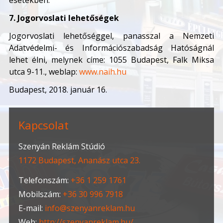
esetekben.
7. Jogorvoslati lehetőségek
Jogorvoslati lehetőséggel, panasszal a Nemzeti
Adatvédelmi- és Információszabadság Hatóságnál
lehet élni, melynek címe: 1055 Budapest, Falk Miksa
utca 9-11., weblap:
www.naih.hu
Budapest, 2018. január 16.
Kapcsolat
Szenyán Reklám Stúdió
1172 Budapest, Ananász utca 23.
Telefonszám:
+36 1 259 1761
Mobilszám:
+36 30 996 7918
E-mail:
info@szenyanreklam.hu
Web:
http://szenyanreklam.hu/