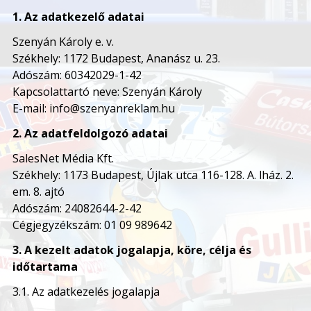
1. Az adatkezelő adatai
Szenyán Károly e. v.
Székhely: 1172 Budapest, Ananász u. 23.
Adószám: 60342029-1-42
Kapcsolattartó neve: Szenyán Károly
E-mail: info@szenyanreklam.hu
2. Az adatfeldolgozó adatai
SalesNet Média Kft.
Székhely: 1173 Budapest, Újlak utca 116-128. A. lház. 2.
em. 8. ajtó
Adószám: 24082644-2-42
Cégjegyzékszám: 01 09 989642
3. A kezelt adatok jogalapja, köre, célja és
időtartama
3.1. Az adatkezelés jogalapja