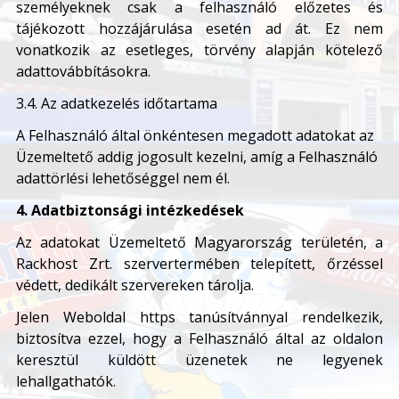
személyeknek csak a felhasználó előzetes és
tájékozott hozzájárulása esetén ad át. Ez nem
vonatkozik az esetleges, törvény alapján kötelező
adattovábbításokra.
3.4. Az adatkezelés időtartama
A Felhasználó által önkéntesen megadott adatokat az
Üzemeltető addig jogosult kezelni, amíg a Felhasználó
adattörlési lehetőséggel nem él.
4. Adatbiztonsági intézkedések
Az adatokat Üzemeltető Magyarország területén, a
Rackhost Zrt. szervertermében telepített, őrzéssel
védett, dedikált szervereken tárolja.
Jelen Weboldal https tanúsítvánnyal rendelkezik,
biztosítva ezzel, hogy a Felhasználó által az oldalon
keresztül küldött üzenetek ne legyenek
lehallgathatók.