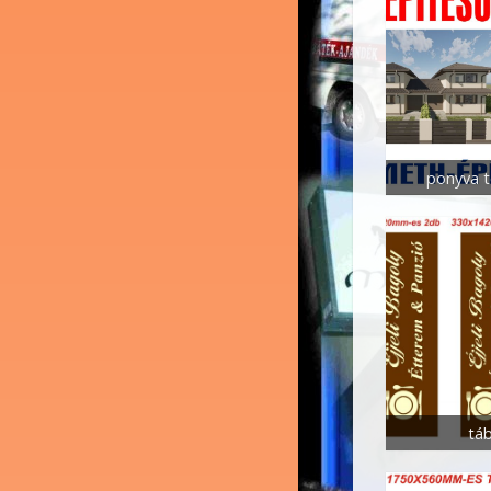
ponyva t
táb