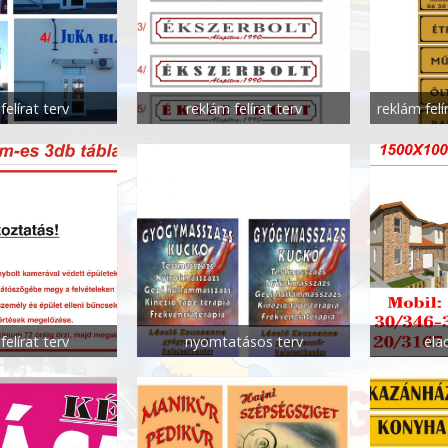
felírat terv
reklám felírat terv
felírat terv
nyomtatásos terv
ela