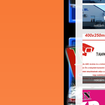
reklám 
reklám 