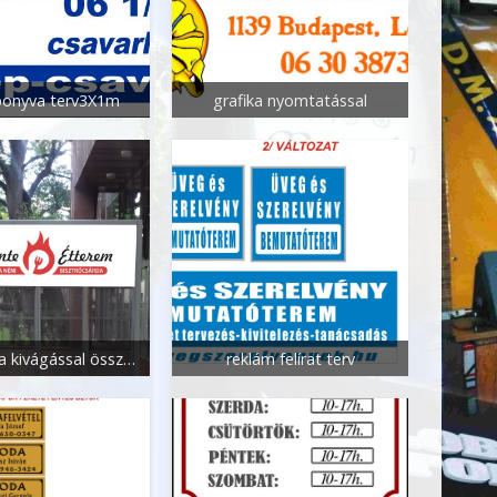
ponyva terv3X1m
grafika nyomtatással
grafika fólia kivágással összeállítással
reklám felírat terv