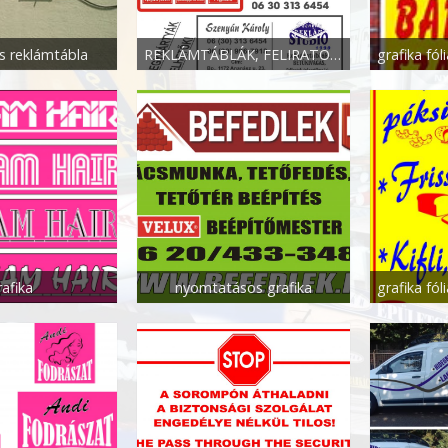
s reklámtábla
REKLÁMTÁBLÁK, FELIRATOK, GRAFIKÁK
rafika
nyomtatásos grafika