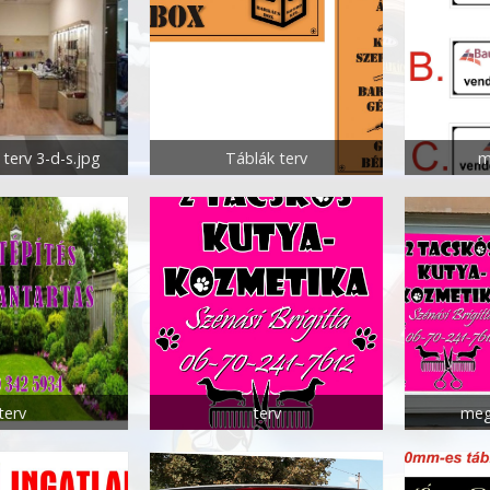
terv 3-d-s.jpg
Táblák terv
m
terv
terv
meg