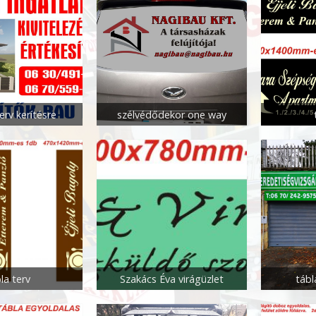
erv kerítésre
szélvédődekor one way
la terv
Szakács Éva virágüzlet
tábl