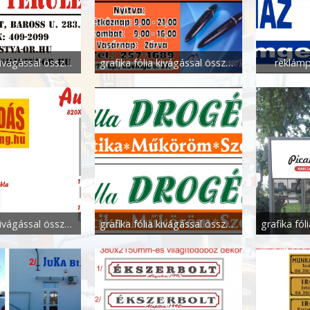
grafika fólia kivágással összeállítással
grafika fólia kivágással összeállítással
reklám
grafika fólia kivágással összeállítással
grafika fólia kivágással összeállítással