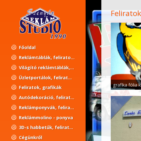
Feliratok
Főoldal
Reklámtáblák, feliratok, grafikák
Világító reklámtáblák, fényreklámok, feliratok, grafikák
Üzletportálok, feliratok, grafikák
Feliratok, grafikák
Autódekoráció, feliratok, grafikák
Reklámponyvák, feliratok, grafikák
Reklámmolino - ponyva
3D-s habbetűk, feliratok, grafikák
Cégünkről