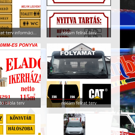
reklám felírat terv információs kistáblák
reklám felírat terv
dó tábla terv
reklám felírat terv