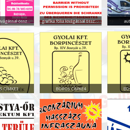
grafika fólia kivágással összeállítással
grafika fólia kivágással összeállítással
au
S CÍMKE3
BOROS CÍMKE4
BO