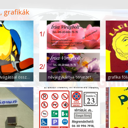
, grafikák
grafika fólia kivágással összeállítással
névjegykártya tervezet