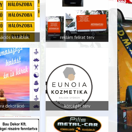
ációs kistáblák
reklám felírat terv
óra dekoráció
körcégér terv