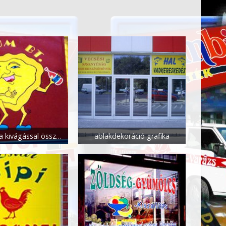
grafika fólia kivágással összeállítással
ablakdekoráció grafika