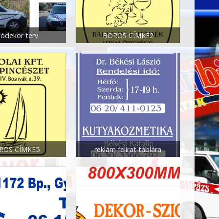
tódekor terv
BOROS CÍMKE2
ROS CÍMKE5
reklám felírat táblára