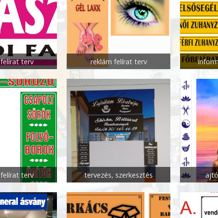
felírat terv
reklám felírat terv
inform
felírat terv
tervezés, szerkesztés
ajt