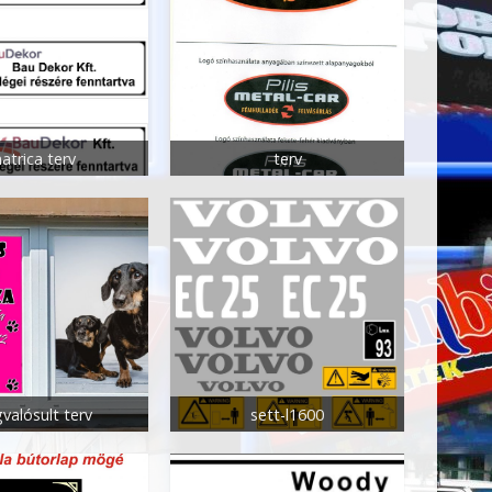
atrica terv
terv
valósult terv
sett-l1600