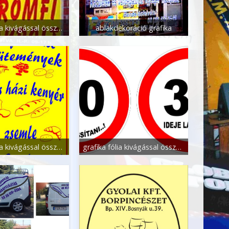
grafika fólia kivágással összeállítással
ablakdekoráció grafika
grafika fólia kivágással összeállítással
grafika fólia kivágással összeállítással