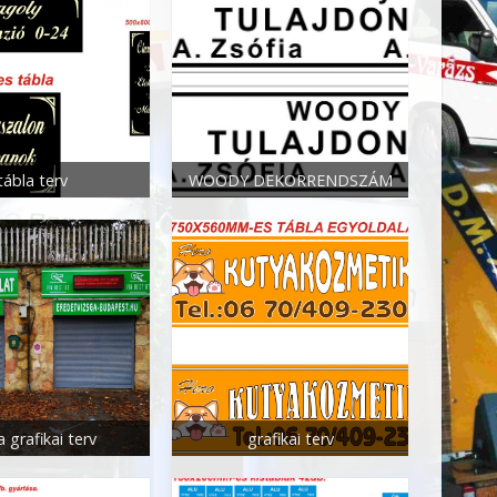
tábla terv
WOODY DEKORRENDSZÁM
a grafikai terv
grafikai terv