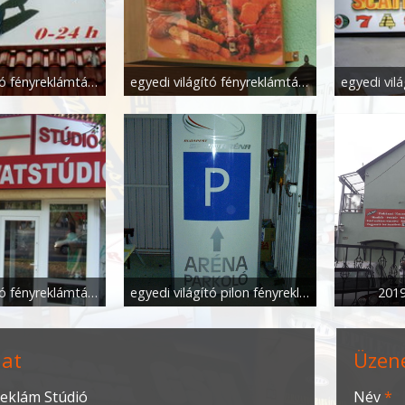
egyedi világító fényreklámtábla
egyedi világító fényreklámtábla
egyedi világító fényreklámtábla és habbetűk
egyedi világító pilon fényreklámtábla
201
lat
Üzen
-
eklám Stúdió
Név
*