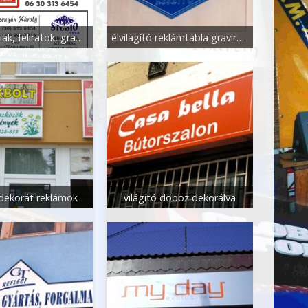
Reklámtáblák, feliratok, grafikák
élvilágító reklámtábla gravírozva
 dekorát reklámok
világító doboz dekorálva