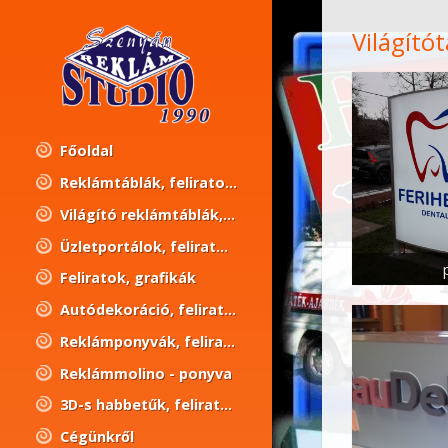
Világítót
Főoldal
Reklámtáblák, feliratok, grafikák
Világító reklámtáblák, fényreklámok, feliratok, grafikák
Üzletportálok, feliratok, grafikák
Feliratok, grafikák
Autódekoráció, feliratok, grafikák
Reklámponyvák, feliratok, grafikák
Reklámmolino - ponyva
3D-s habbetűk, feliratok, grafikák
Cégünkről