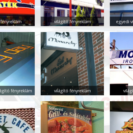
ó fényreklám
világító fényreklám
egyedi v
lágító fényreklám
világító fényreklám
világ