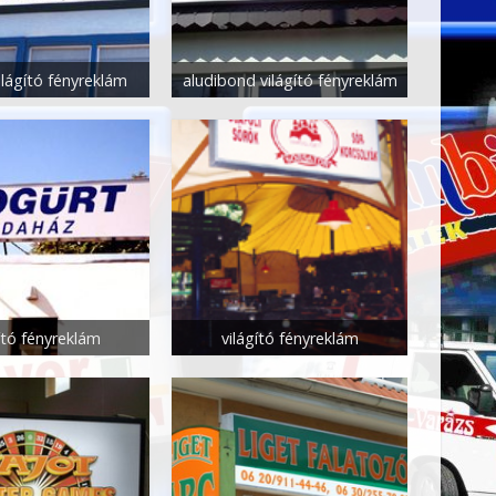
ilágító fényreklám
aludibond világító fényreklám
ító fényreklám
világító fényreklám