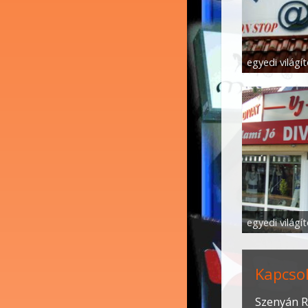
Kapcso
Szenyán R