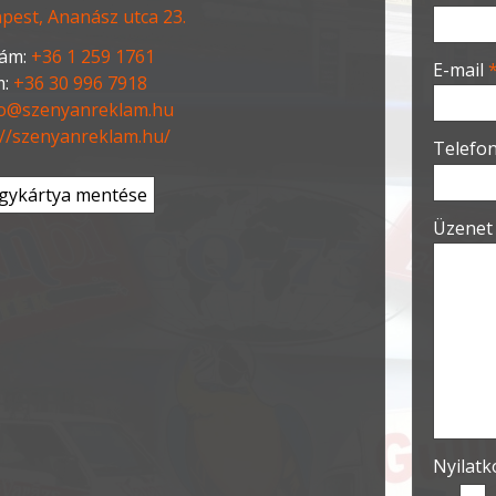
pest, Ananász utca 23.
-
ám:
+36 1 259 1761
E-mail
:
+36 30 996 7918
fo@szenyanreklam.hu
-
://szenyanreklam.hu/
Telefo
gykártya mentése
-
Üzene
-
-
-
Nyilat