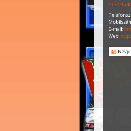
1172 Buda
Telefonsz
Mobilszám
E-mail:
in
Web:
http
Névje