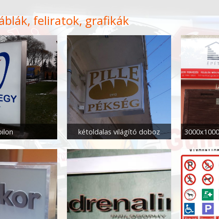
áblák, feliratok, grafikák
pilon
kétoldalas világító doboz