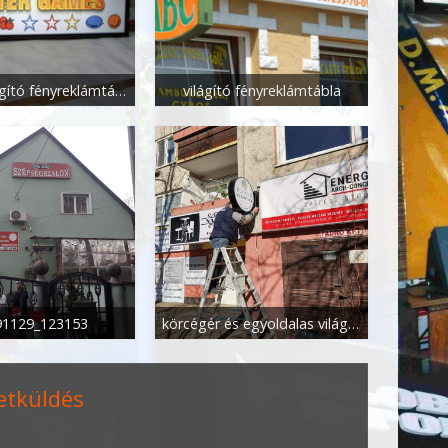
egyedi világító fényreklámtábla
világító fényreklámtábla
91129_123153
körcégér és egyoldalas világító doboz
etküldés