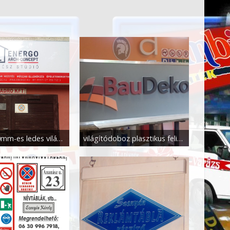
3000x1000mm-es ledes világítódoboz+dekor kivitelezése
világítódoboz plasztikus felirattal