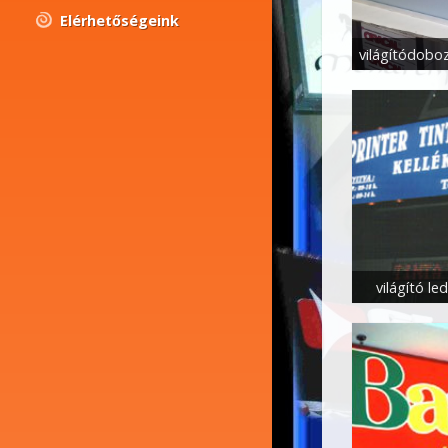
Elérhetőségeink
világító l