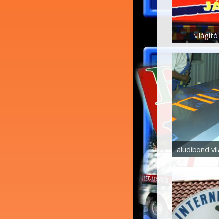
világít
aludibond vi