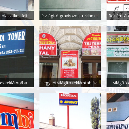
világítódoboz plasztikus felirattal
élvilágító gravirozott reklámtábla
edes reklámtába
egyedi világító reklámtáblák
világító