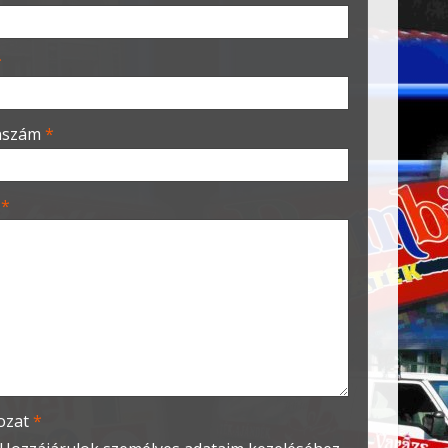
*
nszám
*
t
*
kozat
*